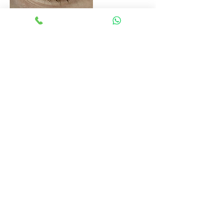
Cancellation Policy
Se impossibilitati a presentarsi alla seduta
prenotata, si richiede gentilmente di
avvisare con almeno 24h di anticipo.
Contact Details
Via Nino Bixio, 27, Vicenza, VI, Italia
VAT number
03746090244