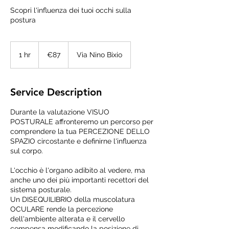
Scopri l'influenza dei tuoi occhi sulla
postura
87
euros
1 hr
1
€87
Via Nino Bixio
h
Service Description
Durante la valutazione VISUO
POSTURALE affronteremo un percorso per
comprendere la tua PERCEZIONE DELLO
SPAZIO circostante e definirne l'influenza
sul corpo.
L'occhio è l'organo adibito al vedere, ma
anche uno dei più importanti recettori del
sistema posturale.
Un DISEQUILIBRIO della muscolatura
OCULARE rende la percezione
dell'ambiente alterata e il cervello
compensa modificando la posizione di